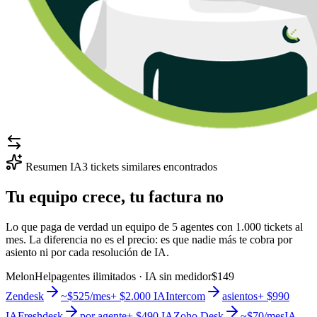
Resumen IA
3 tickets similares encontrados
Tu equipo crece, tu factura no
Lo que paga de verdad un equipo de 5 agentes con 1.000 tickets al
mes. La diferencia no es el precio: es que nadie más te cobra por
asiento ni por cada resolución de IA.
MelonHelp
agentes ilimitados · IA sin medidor
$149
Zendesk
~$525/mes
+ $2.000 IA
Intercom
asientos
+ $990
IA
Freshdesk
por agente
+ $490 IA
Zoho Desk
~$70/mes
IA