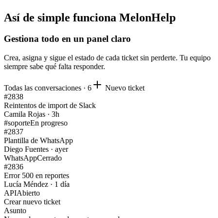
Así de simple funciona MelonHelp
Gestiona todo en un panel claro
Crea, asigna y sigue el estado de cada ticket sin perderte. Tu equipo
siempre sabe qué falta responder.
Todas las conversaciones · 6
Nuevo ticket
#2838
Reintentos de import de Slack
Camila Rojas · 3h
#soporte
En progreso
#2837
Plantilla de WhatsApp
Diego Fuentes · ayer
WhatsApp
Cerrado
#2836
Error 500 en reportes
Lucía Méndez · 1 día
API
Abierto
Crear nuevo ticket
Asunto