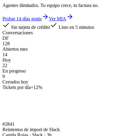
Agentes ilimitados. Tu equipo crece, tu factura no.
Probar 14 días gratis
Ver MIA
Sin tarjeta de crédito
Listo en 5 minutos
Conversaciones
DF
128
Abiertos mes
14
Hoy
22
En progreso
9
Cerrados hoy
Tickets por día
+12%
#2841
Reintentos de import de Slack
Camila Rojas · Slack · 3h