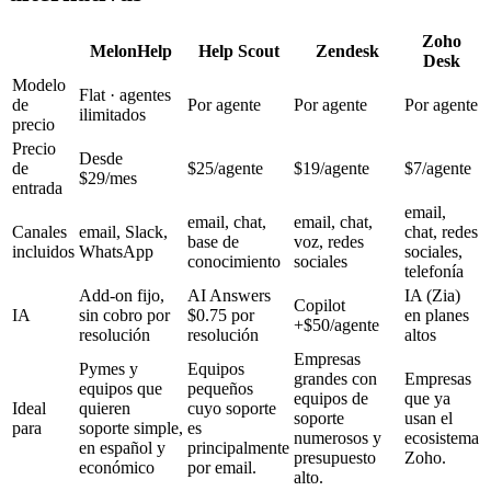
Zoho
MelonHelp
Help Scout
Zendesk
Desk
Modelo
Flat · agentes
de
Por agente
Por agente
Por agente
ilimitados
precio
Precio
Desde
de
$25/agente
$19/agente
$7/agente
$29/mes
entrada
email,
email, chat,
email, chat,
Canales
email, Slack,
chat, redes
base de
voz, redes
incluidos
WhatsApp
sociales,
conocimiento
sociales
telefonía
Add-on fijo,
AI Answers
IA (Zia)
Copilot
IA
sin cobro por
$0.75 por
en planes
+$50/agente
resolución
resolución
altos
Empresas
Pymes y
Equipos
grandes con
Empresas
equipos que
pequeños
equipos de
que ya
Ideal
quieren
cuyo soporte
soporte
usan el
para
soporte simple,
es
numerosos y
ecosistema
en español y
principalmente
presupuesto
Zoho.
económico
por email.
alto.